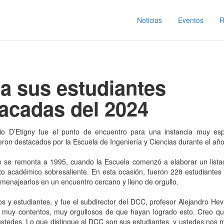
Noticias
Eventos
R
a sus estudiantes
acadas del 2024
rio D’Etigny fue el punto de encuentro para una instancia muy espe
eron destacados por la Escuela de Ingeniería y Ciencias durante el añ
e se remonta a 1995, cuando la Escuela comenzó a elaborar un lista
o académico sobresaliente. En esta ocasión, fueron 228 estudiantes
omenajearlos en un encuentro cercano y lleno de orgullo.
 y estudiantes, y fue el subdirector del DCC, profesor Alejandro Hev
os muy contentos, muy orgullosos de que hayan logrado esto. Creo qu
tedes. Lo que distingue al DCC son sus estudiantes, y ustedes nos m