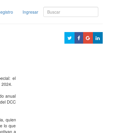
egistro
Ingresar
cial: el
o 2024.
do anual
 del DCC
ia, quien
e lo que
otivan a