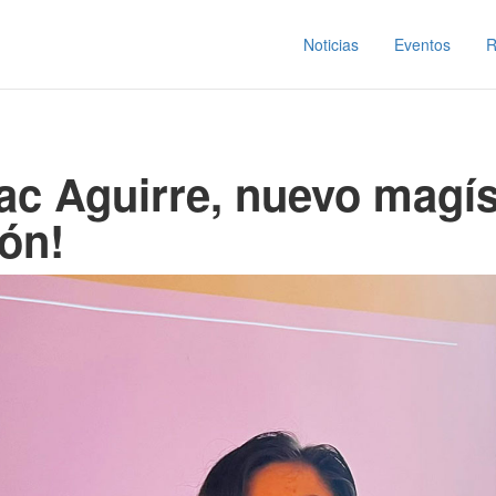
Noticias
Eventos
R
aac Aguirre, nuevo magís
ión!